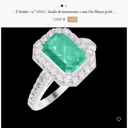
« L'Atelier » n.º 20332 - Anillo de matrimonio 4 mm Oro blanco pulido 18 quilates (750) - Fino
1000 €
-22%