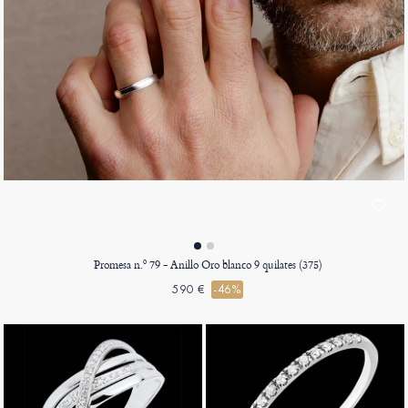
Promesa n.º 79 - Anillo Oro blanco 9 quilates (375)
590 €
-46%