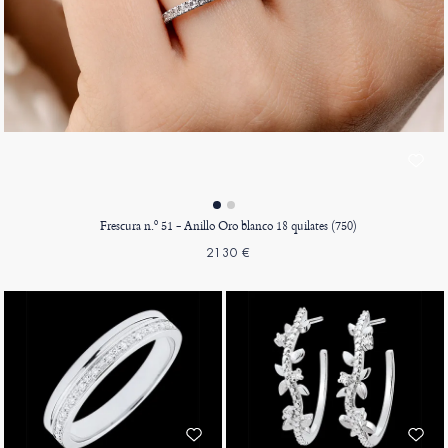
Frescura n.º 51 - Anillo Oro blanco 18 quilates (750)
2130 €