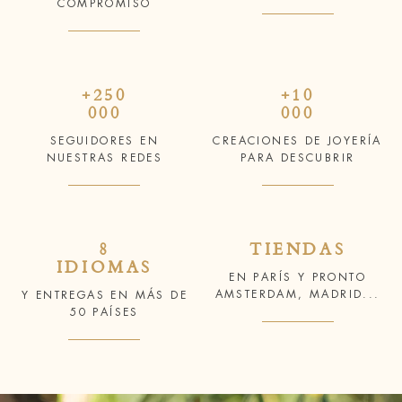
COMPROMISO
+250
+10
000
000
SEGUIDORES EN
CREACIONES DE JOYERÍA
NUESTRAS REDES
PARA DESCUBRIR
8
TIENDAS
IDIOMAS
EN PARÍS Y PRONTO
AMSTERDAM, MADRID...
Y ENTREGAS EN MÁS DE
50 PAÍSES