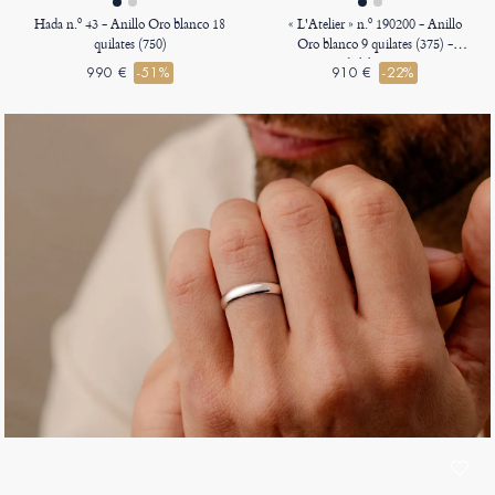
Hada n.º 43 - Anillo Oro blanco 18
« L'Atelier » n.º 190200 - Anillo
quilates (750)
Oro blanco 9 quilates (375) -
Diamante de laboratorio Pera 0.5
990 €
-51%
910 €
-22%
quilates - Halo Diamante de
laboratorio - Engastado Diamante
de laboratorio