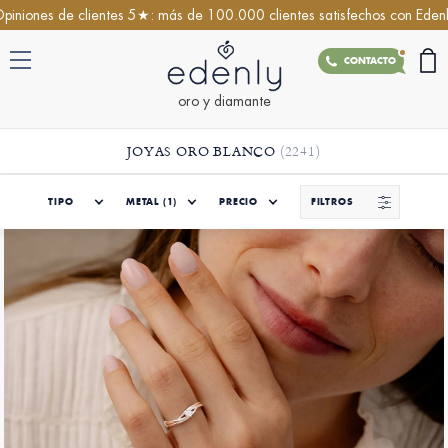
piniones de clientes 5★: más de 100.000 clientes satisfechos con Eden
CONTACTO
oro y diamante
JOYAS ORO BLANCO
(2241)
TIPO
METAL
(1)
PRECIO
FILTROS