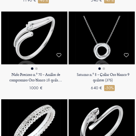
1190 €
-48%
540 €
-47%
Nido Precioso n.º 70 - Anillos de
Saturno n.º 8 - Collar Oro blanco 9
compromiso Oro blanco 18 quilates
quilates (375)
(750)
1000 €
640 €
-50%