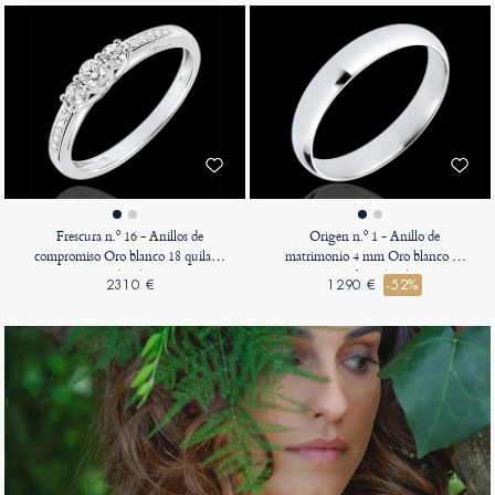
Frescura n.º 16 - Anillos de
Origen n.º 1 - Anillo de
compromiso Oro blanco 18 quilates
matrimonio 4 mm Oro blanco 18
(750)
quilates (750)
2310 €
1290 €
-52%