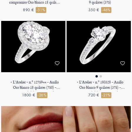
compromiso Oro blanco 18 quilates
9 quilates (375)
(750)
890 €
-51%
350 €
-46%
« L'Atelier » n.º 1275944 - Anillo
« L'Atelier » n.º 180328 - Anillo
Oro blanco 18 quilates (750) -
Oro blanco 9 quilates (375) -
Diamante de laboratorio Ovalo 1
Diamante de laboratorio Ovalo 0.3
1800 €
-26%
720 €
-21%
quilates - Halo Diamante de
quilates - Piedras laterales Diamante
laboratorio - Engastado Diamante
de laboratorio - Engastado
de laboratorio
Diamante de laboratorio