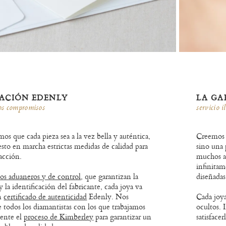
CACIÓN EDENLY
LA GA
ros compromisos
servicio i
s que cada pieza sea a la vez bella y auténtica,
Creemos 
sto en marcha estrictas medidas de calidad para
sino una 
facción.
muchos añ
infinitam
los aduaneros y de control
, que garantizan la
diseñadas
y la identificación del fabricante, cada joya va
n
certificado de autenticidad
Edenly. Nos
Cada joya
 todos los diamantistas con los que trabajamos
ocultos. 
mente el
proceso de Kimberley
para garantizar un
satisfacer