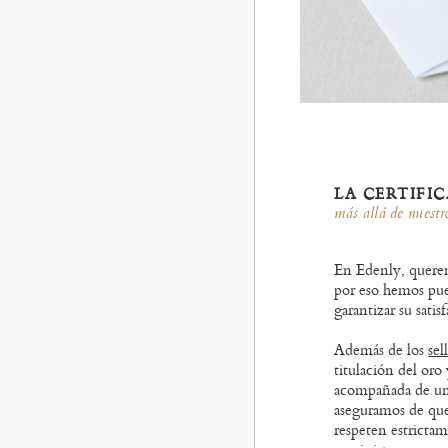
LA CERTIFI
más allá de nuest
En Edenly, queremo
por eso hemos pue
garantizar su satis
Además de los
sel
titulación del oro 
acompañada de u
aseguramos de que
respeten estricta