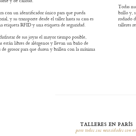
able y de calidad.
Todas nue
tra con un identificador único para que pueda
brillo y,
orial, y su transporte desde el taller hasta su casa es
rodiado d
na etiqueta RFID y una etiqueta de seguridad.
talleres r
isfrutar de sus joyas el mayor tiempo posible,
as están libres de alérgenos y llevan un baño de
s de grosor para que duren y brillen con la máxima
TALLERES EN PARÍS
para todas sus necesidades con o