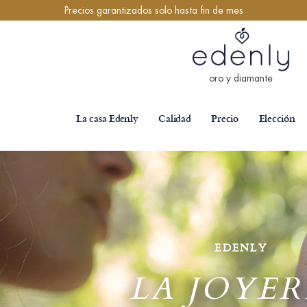
Precios garantizados solo hasta fin de mes
oro y diamante
La casa Edenly
Calidad
Precio
Elección
EDENLY
LA JOYER