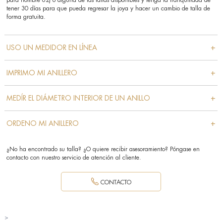
para hombre 62) o alguna de las tallas disponibles y tenga la tranquilidad de
tener 30 días para que pueda regresar la joya y hacer un cambio de talla de
forma gratuita.
+
USO UN MEDIDOR EN LÍNEA
+
IMPRIMO MI ANILLERO
+
MEDÍR EL DIÁMETRO INTERIOR DE UN ANILLO
+
ORDENO MI ANILLERO
¿No ha encontrado su talla? ¿O quiere recibir asesoramiento? Póngase en
contacto con nuestro servicio de atención al cliente.
CONTACTO
>