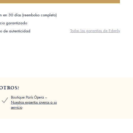
n en 30 días (reembolso completo)
cio garantizado
Todas las garantías de Edenly
do de autenticidad
OTROS?
Boutique París Ópera –
Nuestros expertos joyeros a su
servicio