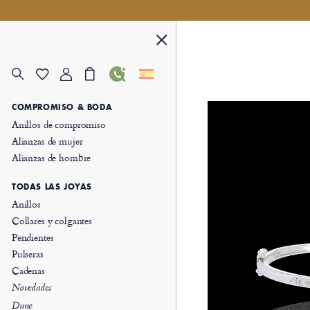
COMPROMISO & BODA
Anillos de compromiso
Alianzas de mujer
Alianzas de hombre
TODAS LAS JOYAS
Anillos
Collares y colgantes
Pendientes
Pulseras
Cadenas
Novedades
Dune