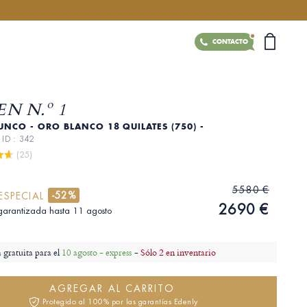
CONTACTO
N N.º 1
UNCO - ORO BLANCO 18 QUILATES (750) -
E
ID : 342
 (25)
5580 €
-52%
ESPECIAL
2690 €
garantizada hasta 11 agosto
 gratuita para el
10 agosto - express
-
Sólo 2 en inventario
AGREGAR AL CARRITO
Protegido al 100% por las garantías Edenly