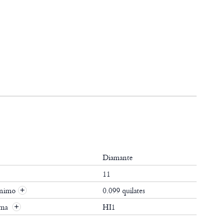
Diamante
11
ínimo
0.099 quilates
+
ima
HI1
+