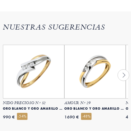
NUESTRAS SUGERENCIAS
NIDO PRECIOSO N.º 52
AMOUR N.º 29
NI
ORO BLANCO Y ORO AMARILLO 18 QUILATES (750)
ORO BLANCO Y ORO AMARILLO 18 QUILATES (750)
-54%
-48%
990 €
1690 €
44