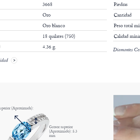
3668
Piedras
Oro
Cantidad
Oro blanco
Peso total m
18 quilates (750)
Calidad mín
4.36 g.
Diamantes Cert
lidad
uperior (Aproximada):
Grosor superior
(Aproximado): 5.3
mm