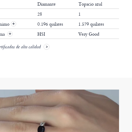
Diamante
Topacio azul
28
1
ínimo
0.196 quilates
1.579 quilates
+
ima
HSI
Very Good
+
ificados de alta calidad