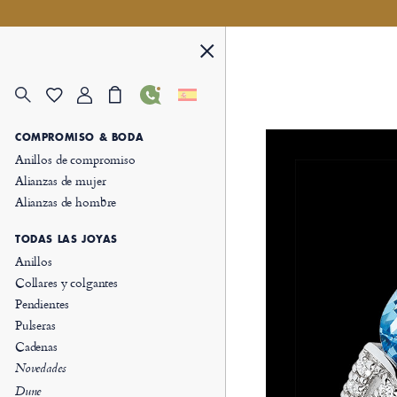
COMPROMISO & BODA
Anillos de compromiso
Alianzas de mujer
Alianzas de hombre
TODAS LAS JOYAS
Anillos
Collares y colgantes
Pendientes
Pulseras
Cadenas
Novedades
Dune