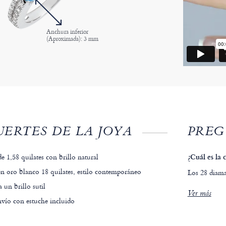
Anchura inferior
(Aproximada): 3 mm
ERTES DE LA JOYA
PREG
e 1,58 quilates con brillo natural
¿Cuál es la 
n oro blanco 18 quilates, estilo contemporáneo
Los 28 diama
 un brillo sutil
Ver más
nvío con estuche incluido