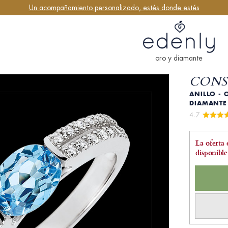
Un acompañamiento personalizado, estés donde estés
oro y diamante
CONS
ANILLO - 
DIAMANT
4.7 
La oferta 
disponible