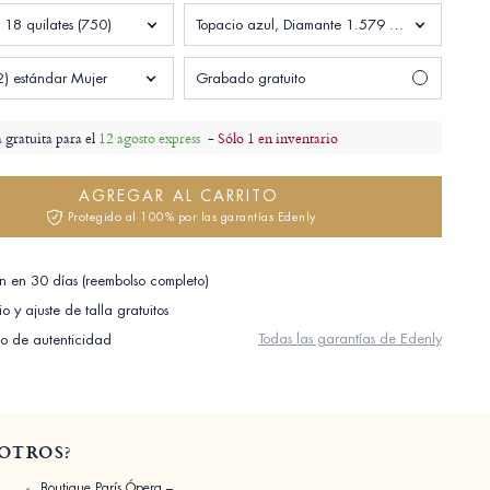
 18 quilates (750)
Topacio azul, Diamante 1.579 quilates
2) estándar Mujer
Grabado gratuito
 gratuita para el
12 agosto express
-
Sólo 1 en inventario
AGREGAR AL CARRITO
Protegido al 100% por las garantías Edenly
n en 30 días (reembolso completo)
o y ajuste de talla gratuitos
Todas las garantías de Edenly
do de autenticidad
OTROS?
Boutique París Ópera –