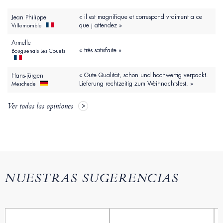
« il est magnifique et correspond vraiment a ce
Jean Philippe
que j attendez »
Villemomble
Armelle
« très satisfaite »
Bouguenais Les Couets
« Gute Qualität, schön und hochwertig verpackt.
Hans-jürgen
Lieferung rechtzeitig zum Weihnachtsfest. »
Meschede
Ver todas las opiniones
NUESTRAS SUGERENCIAS