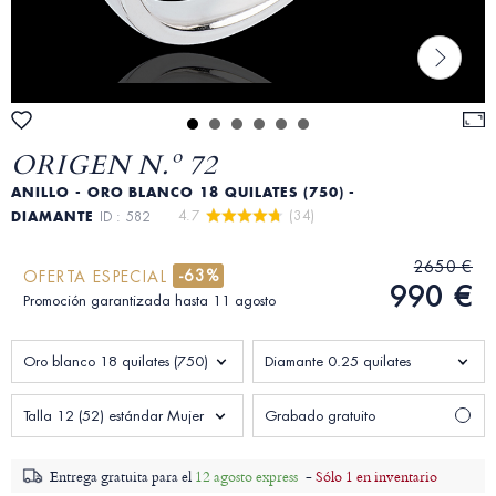
ORIGEN N.º 72
ANILLO - ORO BLANCO 18 QUILATES (750) -
4.7 
 (34)
DIAMANTE
ID : 582
2650 €
-63%
OFERTA ESPECIAL
990 €
Promoción garantizada hasta 11 agosto
Oro blanco 18 quilates (750)
Diamante 0.25 quilates
Talla 12 (52) estándar Mujer
Grabado gratuito
Entrega gratuita para el
12 agosto express
-
Sólo 1 en inventario