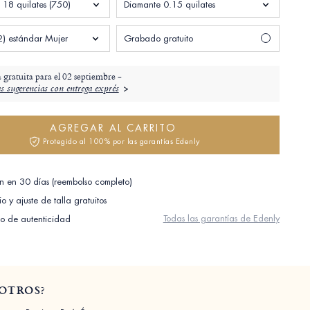
 18 quilates (750)
Diamante 0.15 quilates
2) estándar Mujer
Grabado gratuito
 gratuita para el
02 septiembre -
s sugerencias con entrega exprés
AGREGAR AL CARRITO
Protegido al 100% por las garantías Edenly
n en 30 días (reembolso completo)
o y ajuste de talla gratuitos
Todas las garantías de Edenly
do de autenticidad
OTROS?