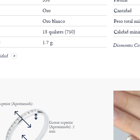
Oro
Cantidad
Oro blanco
Peso total m
18 quilates (750)
Calidad mín
1.7 g.
Diamantes Cert
lidad
uperior (Aproximada):
Grosor superior
(Aproximado): 2
mm