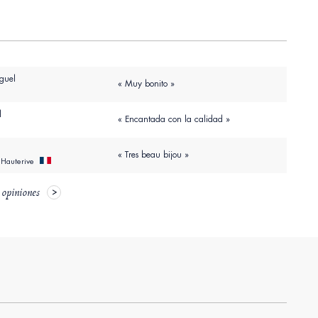
guel
« Muy bonito »
l
« Encantada con la calidad »
« Tres beau bijou »
 Hauterive
 opiniones