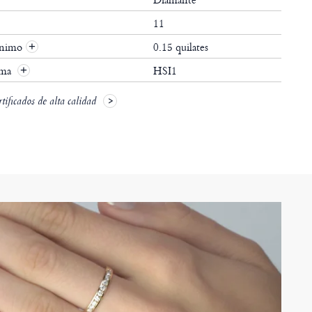
11
ínimo
0.15 quilates
+
ima
HSI1
+
ificados de alta calidad