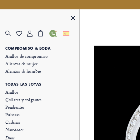
COMPROMISO & BODA
Anillos de compromiso
Alianzas de mujer
Alianzas de hombre
TODAS LAS JOYAS
Anillos
Collares y colgantes
Pendientes
Pulseras
Cadenas
Novedades
Dune