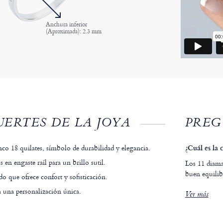
Anchura inferior
(Aproximada): 2.3 mm
ERTES DE LA JOYA
PREG
co 18 quilates, símbolo de durabilidad y elegancia.
¿Cuál es la 
en engaste raíl para un brillo sutil.
Los 11 diama
buen equilibr
 que ofrece confort y sofisticación.
 una personalización única.
Ver más