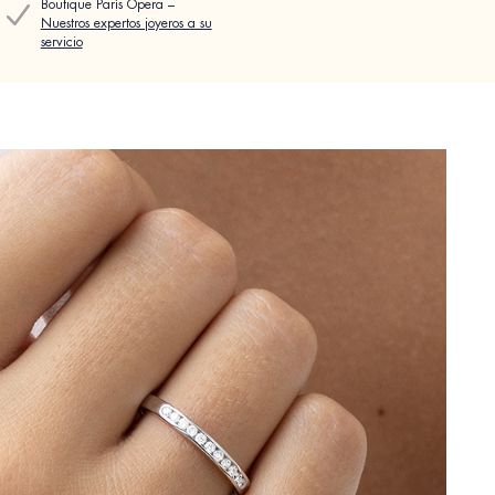
Boutique París Ópera –
Nuestros expertos joyeros a su
servicio