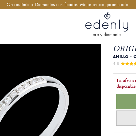
Oro auténtico. Diamantes certificados. Mejor precio garantizado.
oro y diamante
ORIGE
ANILLO - 
4.8 
La oferta 
disponible