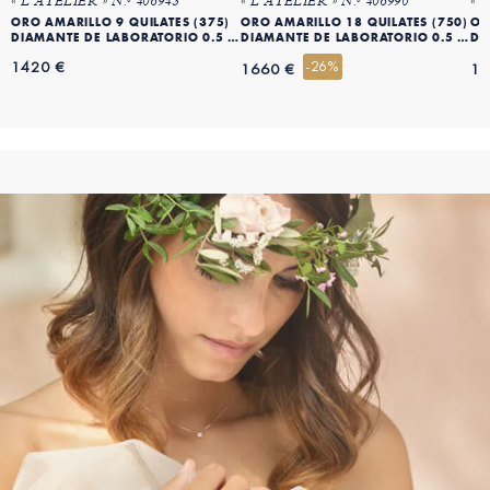
« L'ATELIER » N.º 406943
« L'ATELIER » N.º 406990
« 
ORO AMARILLO 9 QUILATES (375)
ORO AMARILLO 18 QUILATES (750)
OR
DIAMANTE DE LABORATORIO 0.5 QT
DIAMANTE DE LABORATORIO 0.5 QT
DI
1420 €
-26%
1660 €
16