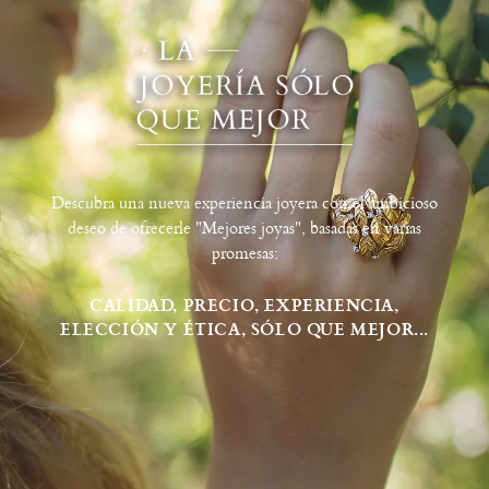
Descubra una nueva experiencia joyera con el ambicioso
deseo de ofrecerle "Mejores joyas", basadas en varias
promesas:
CALIDAD, PRECIO, EXPERIENCIA,
ELECCIÓN Y ÉTICA, SÓLO QUE MEJOR...