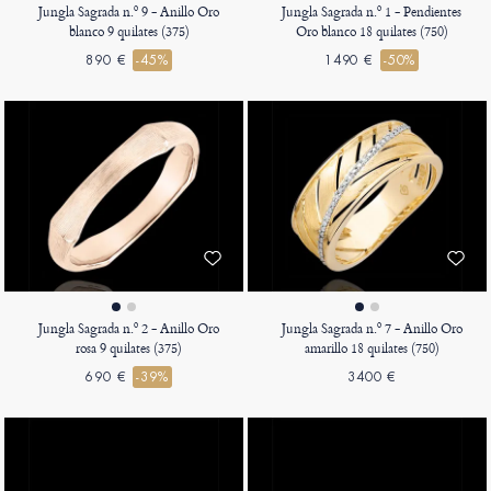
Jungla Sagrada n.º 9 - Anillo Oro
Jungla Sagrada n.º 1 - Pendientes
blanco 9 quilates (375)
Oro blanco 18 quilates (750)
890 €
-45%
1490 €
-50%
Jungla Sagrada n.º 2 - Anillo Oro
Jungla Sagrada n.º 7 - Anillo Oro
rosa 9 quilates (375)
amarillo 18 quilates (750)
690 €
-39%
3400 €