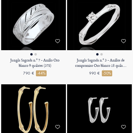
Jungla Sagrada n.º 7 - Anillo Oro
Jungla Sagrada n.º 3 - Anillos de
blanco 9 quilates (375)
compromiso Oro blanco 18 quilates
(750)
790 €
-44%
990 €
-50%