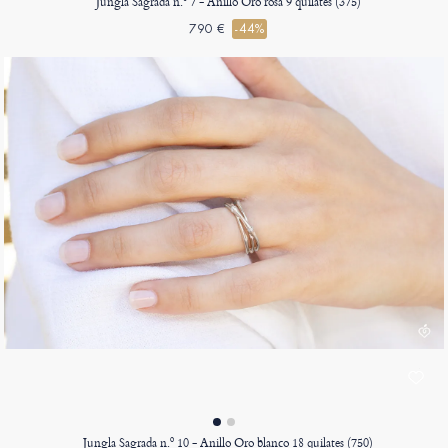
Jungla Sagrada n.º 7 - Anillo Oro rosa 9 quilates (375)
790 €
-44%
Jungla Sagrada n.º 10 - Anillo Oro blanco 18 quilates (750)