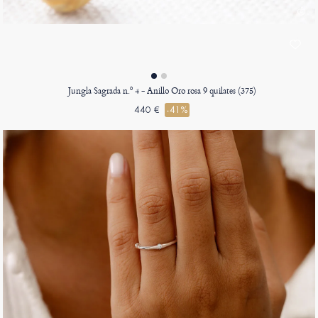
Jungla Sagrada n.º 4 - Anillo Oro rosa 9 quilates (375)
440 €
-41%