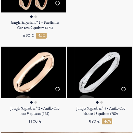
Jungla Sagrada n.º 1 - Pendientes
Oro rosa 9 quilates (375)
690 €
-45%
Jungla Sagrada n.º 2 - Anillo Oro
Jungla Sagrada n.º 4 - Anillo Oro
rosa 9 quilates (375)
blanco 18 quilates (750)
1100 €
890 €
-46%