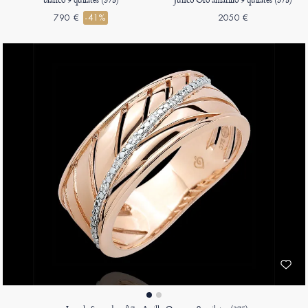
790 €
-41%
2050 €