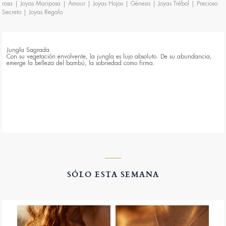
rosa
|
Joyas Mariposa
|
Amour
|
Joyas Hojas
|
Génesis
|
Joyas Trébol
|
Precioso
Secreto
|
Joyas Regalo
Jungla Sagrada
Con su vegetación envolvente, la jungla es lujo absoluto. De su abundancia,
emerge la belleza del bambú, la sobriedad como firma.
SÓLO ESTA SEMANA