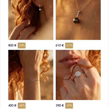
800 €
-59%
610 €
-51%
450 €
-48%
390 €
-49%