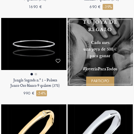
1690 €
690 €
-39%
TU JOYA DE
REGALO
Cada mes
una joya de 500 €
para ganar
#JoyeríaParaTodos
Jungla Sagrada n.º 1 - Pulsera
PARTICIPO
Junco Oro blanco 9 quilates (375)
990 €
-54%