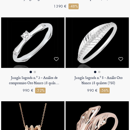
1390 €
-48%
Jungla Sagrada n.º 3 - Anillos de
Jungla Sagrada n.º 8 - Anillo Oro
compromiso Oro blanco 18 quilates
blanco 18 quilates (750)
(750)
990 €
-52%
990 €
-56%