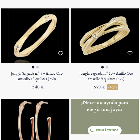
Jungla Sagrada n.º 4 - Anillo Oro
Jungla Sagrada n.º 10 - Anillo Oro
amarillo 18 quilates (750)
amarillo 9 quilates (375)
1540 €
690 €
-42%
¿Necesita ayuda para
elegir una joya?
CONTÁCTENOS