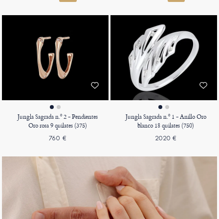
Jungla Sagrada n.º 2 - Pendientes
Jungla Sagrada n.º 1 - Anillo Oro
Oro rosa 9 quilates (375)
blanco 18 quilates (750)
760 €
2020 €