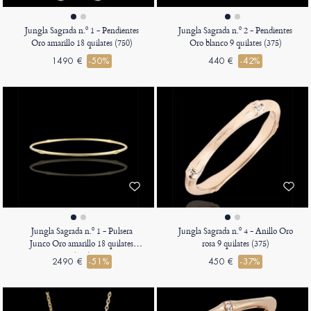
Jungla Sagrada n.º 1 - Pendientes
Jungla Sagrada n.º 2 - Pendientes
Oro amarillo 18 quilates (750)
Oro blanco 9 quilates (375)
1490 €
-50%
440 €
-42%
Jungla Sagrada n.º 1 - Pulsera
Jungla Sagrada n.º 4 - Anillo Oro
Junco Oro amarillo 18 quilates
rosa 9 quilates (375)
(750)
2490 €
-51%
450 €
-37%