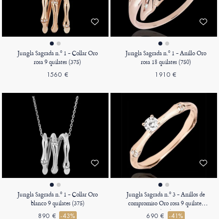
Jungla Sagrada n.º 1 - Collar Oro
Jungla Sagrada n.º 1 - Anillo Oro
rosa 9 quilates (375)
rosa 18 quilates (750)
1560 €
1910 €
Jungla Sagrada n.º 1 - Collar Oro
Jungla Sagrada n.º 3 - Anillos de
blanco 9 quilates (375)
compromiso Oro rosa 9 quilates
(375)
890 €
-43%
690 €
-41%