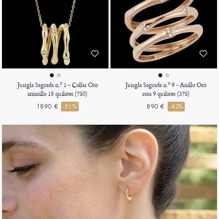
Jungla Sagrada n.º 1 - Collar Oro
Jungla Sagrada n.º 9 - Anillo Oro
amarillo 18 quilates (750)
rosa 9 quilates (375)
1890 €
-51%
890 €
-42%