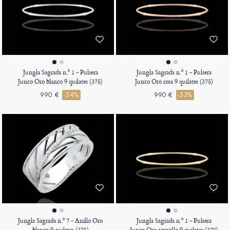
Jungla Sagrada n.º 1 - Pulsera
Jungla Sagrada n.º 1 - Pulsera
Junco Oro blanco 9 quilates (375)
Junco Oro rosa 9 quilates (375)
990 €
-54%
990 €
-53%
Jungla Sagrada n.º 7 - Anillo Oro
Jungla Sagrada n.º 1 - Pulsera
blanco 9 quilates (375)
Junco Oro amarillo 9 quilates (375)