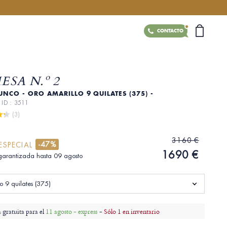
CONTACTO
SA N.º 2
UNCO - ORO AMARILLO 9 QUILATES (375) -
E
ID : 3511
 (3)
3160 €
-47%
ESPECIAL
1690 €
garantizada hasta 09 agosto
o 9 quilates (375)
 gratuita para el
11 agosto - express
-
Sólo 1 en inventario