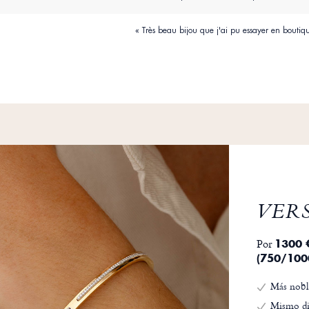
« Très beau bijou que j'ai pu essayer en boutiq
VER
Por
1300 
(750/100
Más nobl
Mismo di