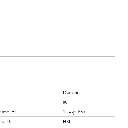
Diamante
80
ínimo
0.24 quilates
+
ima
HSI
+