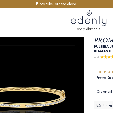
El oro sube, ordene ahora.
oro y diamante
PROME
PULSERA J
DIAMANT
4.3 
OFERTA 
Promoción 
Oro amarill
Entrega