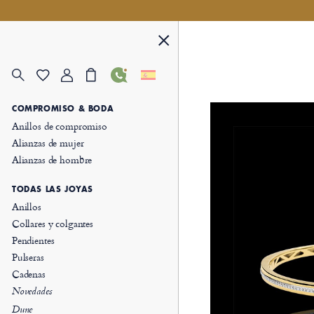
COMPROMISO & BODA
Anillos de compromiso
Alianzas de mujer
Alianzas de hombre
TODAS LAS JOYAS
Anillos
Collares y colgantes
Pendientes
Pulseras
Cadenas
Novedades
Dune