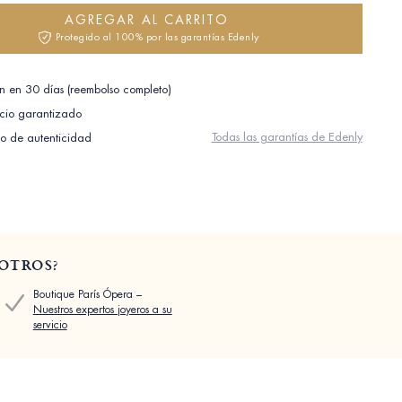
AGREGAR AL CARRITO
Protegido al 100% por las garantías Edenly
n en 30 días (reembolso completo)
cio garantizado
Todas las garantías de Edenly
do de autenticidad
OTROS?
Boutique París Ópera –
Nuestros expertos joyeros a su
servicio