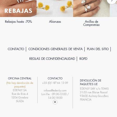
Rebajas hasta -70%
Alianzas
Anillos de
Compromiso
CONTACTO
CONDICIONES GENERALES DE VENTA
PLAN DEL SITIO
REGLAS DE CONFIDENCIALIDAD
RGPD
OFICINA CENTRAL
CONTACTO
DEVOLUCIÓN DE
(No hay devolución de
+33 (0)1 87 66 13 09
PAQUETES UE
paquetes)
EDENLY SAV c/o TEMIS
EDENLY SA
info-es@edenly.com
31-53 rue Blaise Pascal
Rue de Rive 4
Lun-Vie : 09:00-13:00 /
93600 Aulnay-Sous-Bois
1204 Ginebra
14:00-18:00
FRANCIA
SUIZA