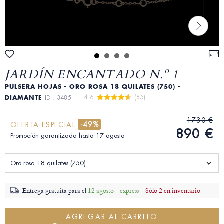
JARDÍN ENCANTADO N.º 1
PULSERA HOJAS - ORO ROSA 18 QUILATES (750) -
4.6 
 (85)
DIAMANTE
ID : 3485
1730 €
-49%
OFERTA ESPECIAL
890 €
Promoción garantizada hasta 17 agosto
Oro rosa 18 quilates (750)
Entrega gratuita para el
12 agosto - express
-
Sólo 2 en inventario
AGREGAR AL CARRITO