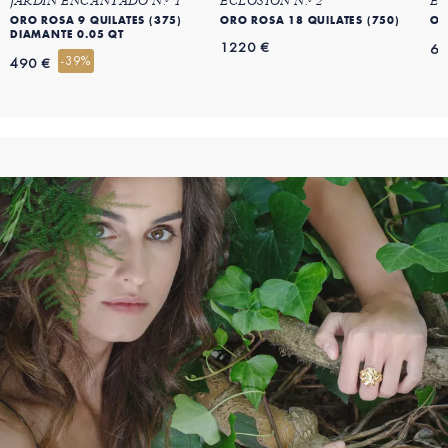
JARDÍN ENCANTADO N.º 1
ECLOSIÓN N.º 2
EC
ORO ROSA 9 QUILATES (375)
ORO ROSA 18 QUILATES (750)
OR
DIAMANTE 0.05 QT
1220 €
69
-39%
490 €