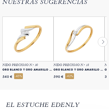
NUESTRAS SUGERENCIAS
NIDO PRECIOSO N.º 30
NIDO PRECIOSO N.º 18
NI
ORO BLANCO Y ORO AMARILLO 18 QUILATES (750)
ORO BLANCO Y ORO AMARILLO 18 QUILATES (750)
-45%
-42%
540 €
590 €
39
EL ESTUCHE EDENLY