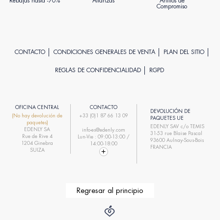
Rebajas hasta -70%
Alianzas
Anillos de
Compromiso
CONTACTO
CONDICIONES GENERALES DE VENTA
PLAN DEL SITIO
REGLAS DE CONFIDENCIALIDAD
RGPD
OFICINA CENTRAL
CONTACTO
DEVOLUCIÓN DE
(No hay devolución de
+33 (0)1 87 66 13 09
PAQUETES UE
paquetes)
EDENLY SAV c/o TEMIS
EDENLY SA
info-es@edenly.com
31-53 rue Blaise Pascal
Rue de Rive 4
Lun-Vie : 09:00-13:00 /
93600 Aulnay-Sous-Bois
1204 Ginebra
14:00-18:00
FRANCIA
SUIZA
Regresar al principio