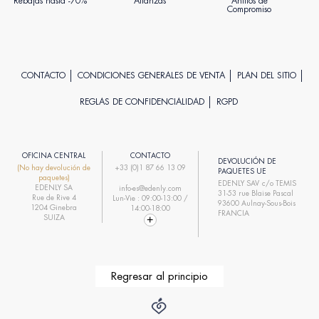
Rebajas hasta -70%
Alianzas
Anillos de
Compromiso
CONTACTO
CONDICIONES GENERALES DE VENTA
PLAN DEL SITIO
REGLAS DE CONFIDENCIALIDAD
RGPD
OFICINA CENTRAL
CONTACTO
DEVOLUCIÓN DE
(No hay devolución de
+33 (0)1 87 66 13 09
PAQUETES UE
paquetes)
EDENLY SAV c/o TEMIS
EDENLY SA
info-es@edenly.com
31-53 rue Blaise Pascal
Rue de Rive 4
Lun-Vie : 09:00-13:00 /
93600 Aulnay-Sous-Bois
1204 Ginebra
14:00-18:00
FRANCIA
SUIZA
Regresar al principio