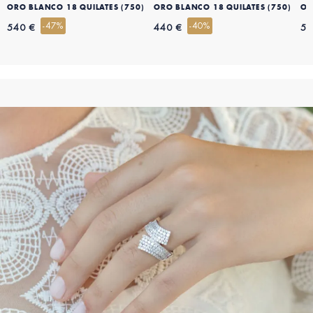
ORO BLANCO 18 QUILATES (750)
ORO BLANCO 18 QUILATES (750)
OR
-47%
-40%
540 €
440 €
59