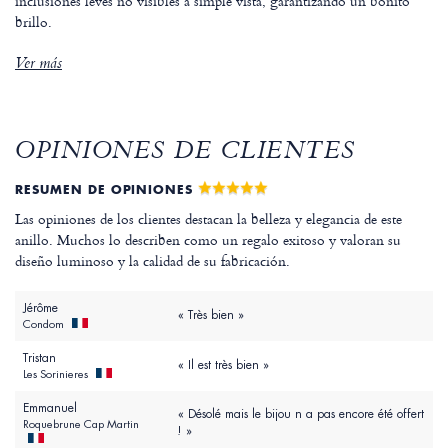
inclusiones leves no visibles a simple vista, garantizando un bonito
brillo.
Ver más
OPINIONES DE CLIENTES
RESUMEN DE OPINIONES
Las opiniones de los clientes destacan la belleza y elegancia de este
anillo. Muchos lo describen como un regalo exitoso y valoran su
diseño luminoso y la calidad de su fabricación.
Jérôme
« Très bien »
Condom
Tristan
« Il est très bien »
Les Sorinieres
Emmanuel
« Désolé mais le bijou n a pas encore été offert
Roquebrune Cap Martin
! »