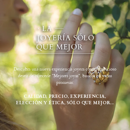
Descubra una nueva experiencia joyera con el ambicioso
deseo de ofrecerle "Mejores joyas", basadas en varias
promesas:
CALIDAD, PRECIO, EXPERIENCIA,
ELECCIÓN Y ÉTICA, SÓLO QUE MEJOR...