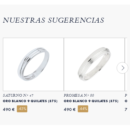
NUESTRAS SUGERENCIAS
SATURNO N.º 47
PROMESA N.º 80
PR
ORO BLANCO 9 QUILATES (375)
ORO BLANCO 9 QUILATES (375)
OR
-45%
-44%
490 €
490 €
79