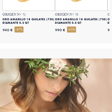
ORIGEN N.º 71
ORIGEN N.º 73
OR
ORO AMARILLO 18 QUILATES (750)
ORO AMARILLO 18 QUILATES (750)
OR
DIAMANTE 0.2 QT
DIAMANTE 0.3 QT
DI
-47%
-60%
940 €
990 €
99