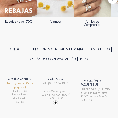
Rebajas hasta -70%
Alianzas
Anillos de
Compromiso
CONTACTO
CONDICIONES GENERALES DE VENTA
PLAN DEL SITIO
REGLAS DE CONFIDENCIALIDAD
RGPD
OFICINA CENTRAL
CONTACTO
DEVOLUCIÓN DE
(No hay devolución de
+33 (0)1 87 66 13 09
PAQUETES UE
paquetes)
EDENLY SAV c/o TEMIS
EDENLY SA
info-es@edenly.com
31-53 rue Blaise Pascal
Rue de Rive 4
Lun-Vie : 09:00-13:00 /
93600 Aulnay-Sous-Bois
1204 Ginebra
14:00-18:00
FRANCIA
SUIZA