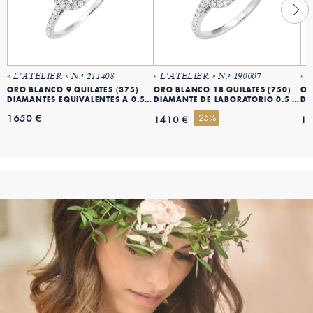
« L'ATELIER » N.º 211408
« L'ATELIER » N.º 190007
« 
ORO BLANCO 9 QUILATES (375)
ORO BLANCO 18 QUILATES (750)
OR
DIAMANTES EQUIVALENTES A 0.5 QT
DIAMANTE DE LABORATORIO 0.5 QT
DI
1650 €
-25%
1410 €
17