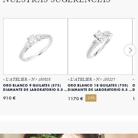
NUESTRAS SUGERENCIAS
« L'ATELIER » N.º 180028
« L'ATELIER » N.º 180227
« 
ORO BLANCO 9 QUILATES (375)
ORO BLANCO 18 QUILATES (750)
OR
DIAMANTE DE LABORATORIO 0.3 QT
DIAMANTE DE LABORATORIO 0.3 QT
DI
910 €
-24%
1170 €
13