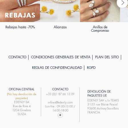
Rebajas hasta -70%
Alianzas
Anillos de
Compromiso
CONTACTO
CONDICIONES GENERALES DE VENTA
PLAN DEL SITIO
REGLAS DE CONFIDENCIALIDAD
RGPD
OFICINA CENTRAL
CONTACTO
DEVOLUCIÓN DE
(No hay devolución de
+33 (0)1 87 66 13 09
PAQUETES UE
paquetes)
EDENLY SAV c/o TEMIS
EDENLY SA
info-es@edenly.com
31-53 rue Blaise Pascal
Rue de Rive 4
Lun-Vie : 09:00-13:00 /
93600 Aulnay-Sous-Bois
1204 Ginebra
14:00-18:00
FRANCIA
SUIZA