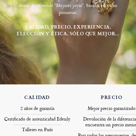
deseo de ofrecerle "Mejores joyas", basadas en varias
promesas:
CALIDAD, PRECIO, EXPERIENCIA,
ELECCIÓN Y ÉTICA, SÓLO QUE MEJOR...
CALIDAD
PRECIO
2 años de garantía
Mejor precio garantizado
Certificado de autenticidad Edenly
Devolución de la diferencia
encuentra un precio meno
Talleres en París
Para todos los presupuestos, de