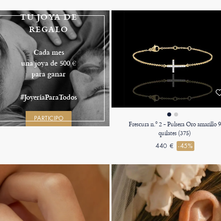
TU JOYA DE
REGALO
Cada mes
una joya de 500 €
para ganar
#JoyeríaParaTodos
PARTICIPO
Frescura n.º 2 - Pulsera Oro amarillo 9
quilates (375)
440 €
-45%