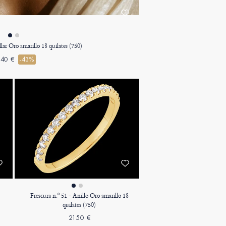
llar Oro amarillo 18 quilates (750)
640 €
-43%
8
Frescura n.º 51 - Anillo Oro amarillo 18
quilates (750)
2150 €