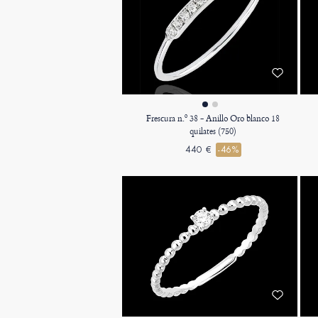
Frescura n.º 38 - Anillo Oro blanco 18
quilates (750)
440 €
-46%