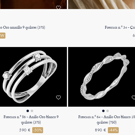
o Oro amarillo 9 quilates (375)
Frescura n.º 34 - Co
EW
Frescura n.º 86 - Anillo Oro blanco 9
Frescura n.º 64 - Anillo Oro blanco 1
quilates (375)
quilates (750)
590 €
-50%
890 €
-44%