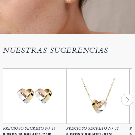
NUESTRAS SUGERENCIAS
PRECIOSO SECRETO N.º 13
PRECIOSO SECRETO N.º 12
PR
3 OROS 18 QUILATES (750)
3 OROS 9 QUILATES (375)
3 