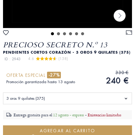
PRECIOSO SECRETO N.º 13
PENDIENTES CORTOS CORAZÓN - 3 OROS 9 QUILATES (375)
4.6 
 (158)
ID : 2943
330 €
-27%
OFERTA ESPECIAL
240 €
Promoción garantizada hasta 13 agosto
3 oros 9 quilates (375)
Entrega gratuita para el
12 agosto - express
-
Existencias limitadas
AGREGAR AL CARRITO