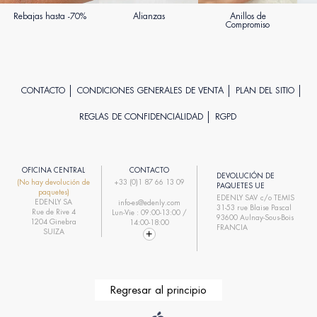
Rebajas hasta -70%
Alianzas
Anillos de
Compromiso
CONTACTO
CONDICIONES GENERALES DE VENTA
PLAN DEL SITIO
REGLAS DE CONFIDENCIALIDAD
RGPD
OFICINA CENTRAL
CONTACTO
DEVOLUCIÓN DE
(No hay devolución de
+33 (0)1 87 66 13 09
PAQUETES UE
paquetes)
EDENLY SAV c/o TEMIS
EDENLY SA
info-es@edenly.com
31-53 rue Blaise Pascal
Rue de Rive 4
Lun-Vie : 09:00-13:00 /
93600 Aulnay-Sous-Bois
1204 Ginebra
14:00-18:00
FRANCIA
SUIZA
Regresar al principio