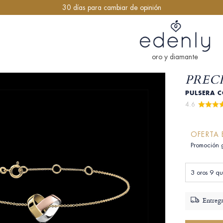
30 días para cambiar de opinión
oro y diamante
PRECI
PULSERA C
4.6 
OFERTA 
Promoción 
3 oros 9 qu
Entrega