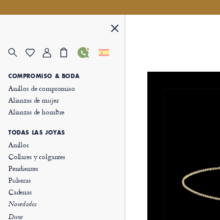
COMPROMISO & BODA
Anillos de compromiso
Alianzas de mujer
Alianzas de hombre
TODAS LAS JOYAS
Anillos
Collares y colgantes
Pendientes
Pulseras
Cadenas
Novedades
Dune