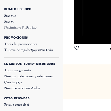
REGALOS DE ORO
Para ella
Para él
Nacimiento & Bautizo
PROMOCIONES
Todas las promociones
Tu joya de regalo
#JoyeríaParaTodos
LA MAISON EDENLY DESDE 2008
Todas tus garantías
Nuestras colecciones y selecciones
Crea tu joya
Nuestros servicios Atelier
CITAS PRIVADAS
Prueba cerca de ti