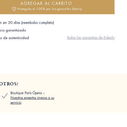
AGREGAR AL CARRITO
Protegido al 100% por las garantías Edenly
n en 30 días (reembolso completo)
cio garantizado
Todas las garantías de Edenly
do de autenticidad
OTROS?
Boutique París Ópera –
Nuestros expertos joyeros a su
servicio