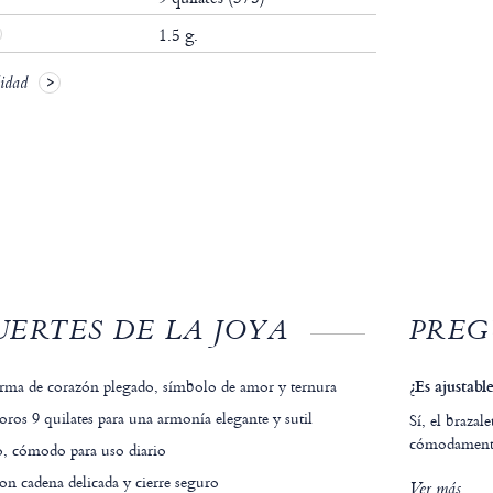
1.5 g.
lidad
ERTES DE LA JOYA
PREG
orma de corazón plegado, símbolo de amor y ternura
¿Es ajustable
ros 9 quilates para una armonía elegante y sutil
Sí, el brazal
cómodamente
no, cómodo para uso diario
on cadena delicada y cierre seguro
Ver más