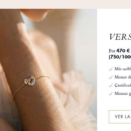
VER
Por
470 €
(750/100
Más nobl
Mismo di
Certifica
Mismas g
VER L