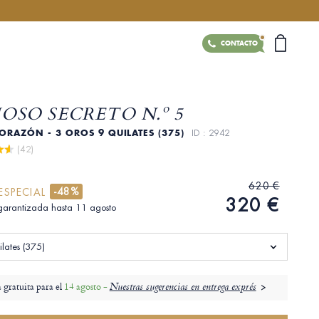
CONTACTO
OSO SECRETO N.º 5
ORAZÓN - 3 OROS 9 QUILATES (375)
ID : 2942
 (42)
620 €
-48%
ESPECIAL
320 €
garantizada hasta 11 agosto
ilates (375)
 gratuita para el
14 agosto -
Nuestras sugerencias en entrega exprés